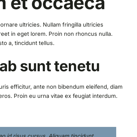
m et occaeca
nare ultricies. Nullam fringilla ultricies
aoreet in eget lorem. Proin non rhoncus nulla.
o a, tincidunt tellus.
 ab sunt tenetu
ris efficitur, ante non bibendum eleifend, diam
ros. Proin eu urna vitae ex feugiat interdum.
 leo id risus cursus. Aliquam tincidunt