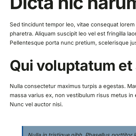
Dicta hic haru
Sed tincidunt tempor leo, vitae consequat lorem or
pharetra. Aliquam suscipit leo vel est fringilla l
Pellentesque porta nunc pretium, scelerisque just
Qui voluptatum et
Nulla consectetur maximus turpis a egestas. Mau
massa varius ex, non vestibulum risus metus in e
Nunc vel auctor nisi.
Nulla in tristique nibh. Phasellus porttitor