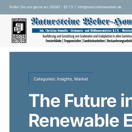
Zum
Rufen Sie uns gerne an: 06362 - 82 73
|
info@natursteineweber.de
Inhalt
springen
Categories:
Insights
,
Market
The Future i
Renewable 