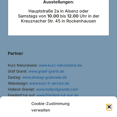
Ausstellungen
:
Hauptstraße 2a in Alsenz oder
Samstags von
10.00
bis
12.00
Uhr in der
Kreuznacher Str. 45 in Rockenhausen
Partner
Kurz Natursteine:
www.kurz-natursteine.de
Gräf Granit:
www.graef-granit.de
Destag:
www.destag-grabmale.de
Webdesign:
www.korz-it-service.de
Holland Graniet:
www.hollandgraniet.com
Friedhof tut gut:
www.friedhof-tut-gut.de
Cookie-Zustimmung
verwalten
Rechtliche Hinweise